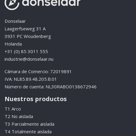
Donselaar
Laagerfseweg 31 A
3931 PC Woudenberg
Holanda
+31 (0) 85 3011 555
industrie@donselaar.nu
Cámara de Comercio: 72019891
IVA: NL85.89.48.205.B.01
Número de cuenta: NL30RABO0138672946
Nuestros productos
T1 Arco
T2 No aislada
T3 Parcialmente aislada
T4 Totalmente aislada