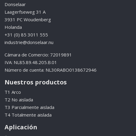
Donselaar
Laagerfseweg 31 A
3931 PC Woudenberg
Holanda
+31 (0) 85 3011 555
industrie@donselaar.nu
Cámara de Comercio: 72019891
IVA: NL85.89.48.205.B.01
Número de cuenta: NL30RABO0138672946
Nuestros productos
T1 Arco
T2 No aislada
T3 Parcialmente aislada
T4 Totalmente aislada
Aplicación