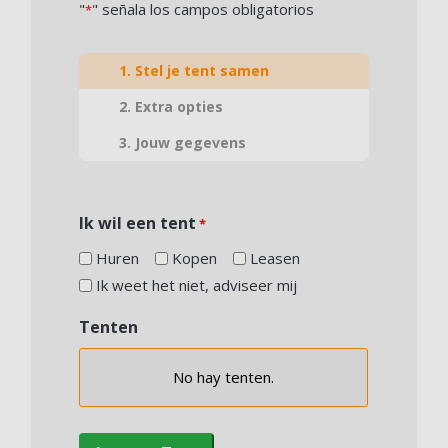
"
" señala los campos obligatorios
*
1. Stel je tent samen
2. Extra opties
3. Jouw gegevens
Ik wil een tent
*
Huren
Kopen
Leasen
Ik weet het niet, adviseer mij
Tenten
No hay
tenten.
Elección
de
la