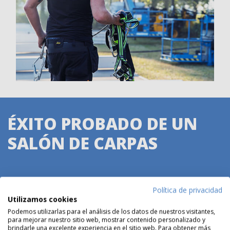
ÉXITO PROBADO DE UN
SALÓN DE CARPAS
“Necesitábamos una carpa de almacenamiento con mucha
Política de privacidad
urgencia para acomodar una producción adicional. Estaba muy
Utilizamos cookies
satisfecho con la forma en que Donselaar Structures me trató y
Podemos utilizarlas para el análisis de los datos de nuestros visitantes,
para mejorar nuestro sitio web, mostrar contenido personalizado y
me sorprendió la entrega e instalación tan rápidas. ¡Parte
brindarle una excelente experiencia en el sitio web. Para obtener más