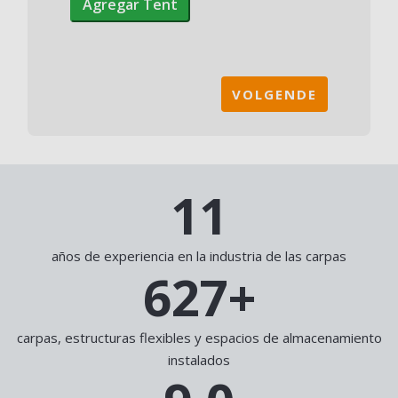
Agregar Tent
tienda
Anchura
Longitud
Altura
lateral
13
Actions
años de experiencia en la industria de las carpas
711
+
carpas, estructuras flexibles y espacios de almacenamiento
instalados