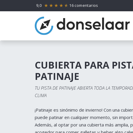
9,0
16 comentarios
CUBIERTA PARA PIST
PATINAJE
TU PISTA DE PATINAJE ABIERTA TODA LA TEMPORA
CLIMA
¡Patinaje es sinónimo de invierno! Con una cubier
puede patinar en cualquier momento, sin importar
Además, al optar por una cubierta más amplia, 
acogedor para comer galletas y beber algo calie