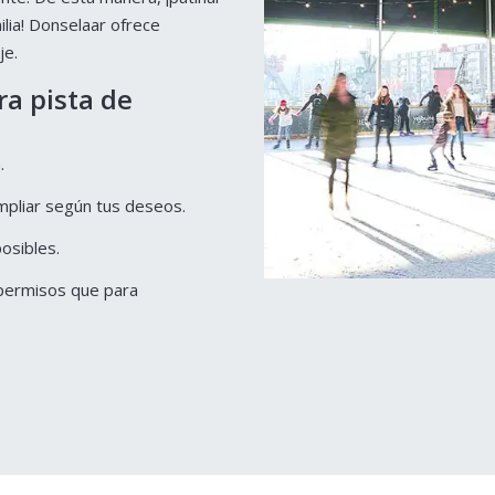
ilia! Donselaar ofrece
je.
ra pista de
.
mpliar según tus deseos.
osibles.
 permisos que para