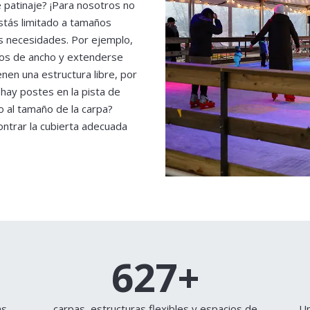
 patinaje? ¡Para nosotros no
stás limitado a tamaños
s necesidades. Por ejemplo,
ros de ancho y extenderse
nen una estructura libre, por
 hay postes en la pista de
o al tamaño de la carpa?
ntrar la cubierta adecuada
741
+
as
carpas, estructuras flexibles y espacios de
Un