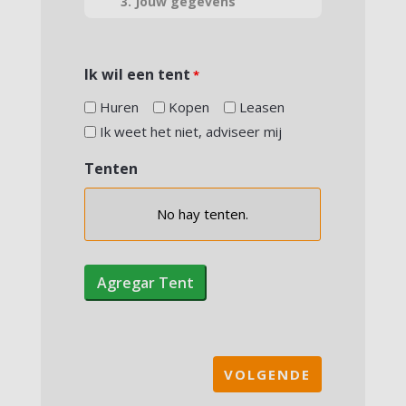
3. Jouw gegevens
Ik wil een tent
*
Huren
Kopen
Leasen
Ik weet het niet, adviseer mij
Tenten
No hay
tenten.
Elección
de
la
Agregar Tent
tienda
Anchura
Longitud