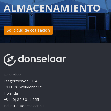
ALMACENAMIENTO
Solicitud de cotización
Donselaar
Laagerfseweg 31 A
3931 PC Woudenberg
Holanda
+31 (0) 85 3011 555
industrie@donselaar.nu