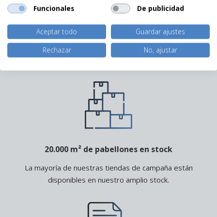
Funcionales
De publicidad
Asesoramiento personalizado en el lugar
Aceptar todo
Guardar ajustes
Podemos ofrecerle el mejor asesoramiento visitando
Rechazar
No, ajustar
su ubicación en persona.
20.000 m² de pabellones en stock
La mayoría de nuestras tiendas de campaña están
disponibles en nuestro amplio stock.