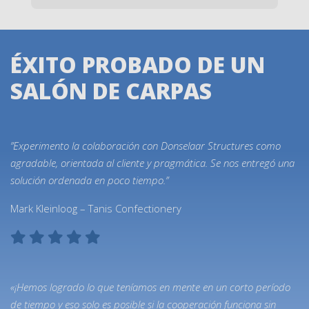
Altura
lateral
ÉXITO PROBADO DE UN
SALÓN DE CARPAS
Actions
”Experimento la colaboración con Donselaar Structures como
agradable, orientada al cliente y pragmática. Se nos entregó una
solución ordenada en poco tiempo.”
Mark Kleinloog – Tanis Confectionery
«¡Hemos logrado lo que teníamos en mente en un corto período
de tiempo y eso solo es posible si la cooperación funciona sin