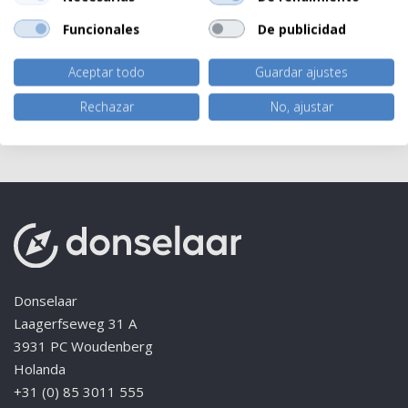
mismo. ¿Tienes preguntas sobre cuál carpa estructural es la
Funcionales
De publicidad
mejor solución para ti? ¡No dudes en ponerte en contacto
con nosotros!
Aceptar todo
Guardar ajustes
Rechazar
No, ajustar
Terug naar overzicht
Donselaar
Laagerfseweg 31 A
3931 PC Woudenberg
Holanda
+31 (0) 85 3011 555