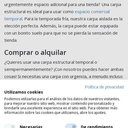
urgentemente espacio adicional para una tienda? Una carpa
estructural es ideal para usar como
espacio comercial
temporal
. Para la temporada fría, nuestra carpa aislada es la
elección perfecta. Además, la carpa puede estar equipada
con un bonito suelo para que no se pierda la sensación de
tienda.
Comprar o alquilar
¿Quieres usar una carpa estructural temporal o
semipermanentemente? ¡Con nosotros puedes hacer ambas
cosas! Si necesitas una carpa con urgencia, a menudo incluso
se puede entregar dentro de las 24 horas después de la
Política de privacidad
confirmación del pedido. Dado que también ofrecemos
Utilizamos cookies
carpas personalizadas a corto plazo, tu carpa estará en el
Podemos utilizarlas para el análisis de los datos de nuestros visitantes,
para mejorar nuestro sitio web, mostrar contenido personalizado y
lugar correcto en muy poco tiempo.
brindarle una excelente experiencia en el sitio web. Para obtener más
información sobre las cookies que utilizamos, abre los ajustes.
¿Puede una carpa estructural ser la solución a tu problema?
Solicita una cotización sin compromiso
con nosotros hoy
Necesarias
De rendimiento